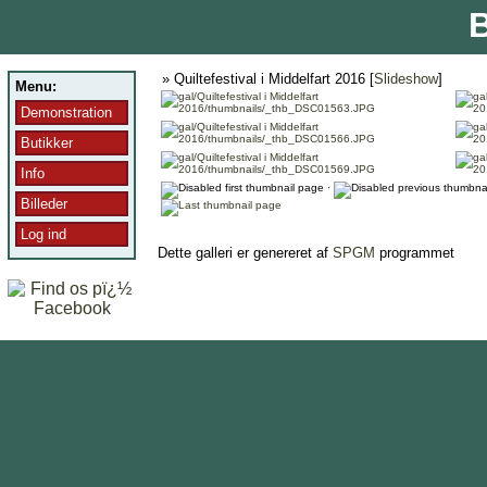
B
» Quiltefestival i Middelfart 2016 [
Slideshow
]
Menu:
Demonstration
Butikker
Info
·
Billeder
Log ind
Dette galleri er genereret af
SPGM
programmet