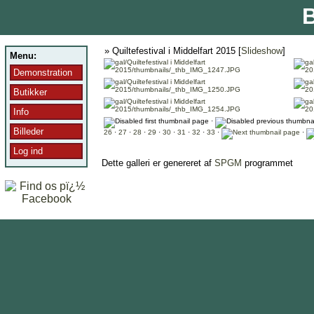
B
» Quiltefestival i Middelfart 2015 [
Slideshow
]
Menu:
Demonstration
Butikker
Info
·
Billeder
26
·
27
·
28
·
29
·
30
·
31
·
32
·
33
·
·
Log ind
Dette galleri er genereret af
SPGM
programmet